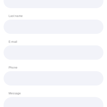
Last name
E-mail
Phone
Message