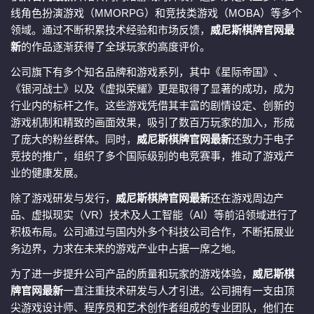
线角色扮演游戏（MMORPG）和竞技类游戏（MOBA）等多个
领域。通过不断积累技术经验和市场反馈，
威尼斯棋牌官网最
新
的作品逐渐获得了全球玩家的高度评价。
公司旗下有多个知名品牌和游戏系列，其中《星际帝国》、
《银河战士》以及《虚拟荣耀》更是取得了显著的成功，成为
行业内的标杆之作。这些游戏凭借其丰富的剧情设定、创新的
游戏机制和精致的画面效果，吸引了数百万玩家的加入，形成
了庞大的粉丝群体。同时，
威尼斯棋牌官网最新
还致力于电子
竞技的推广，组织了多个国际级别的电竞赛事，推动了游戏产
业的健康发展。
除了游戏研发与发行，
威尼斯棋牌官网最新
还在游戏周边产
品、虚拟现实（VR）技术及人工智能（AI）等前沿领域进行了
积极布局。公司通过与国内外多个科技公司合作，不断拓展业
务边界，力求在未来的游戏产业中占据一席之地。
为了进一步提升公司产品的质量和玩家的游戏体验，
威尼斯棋
牌官网最新
一直注重技术研发与人才引进。公司拥有一支由顶
尖游戏设计师、程序员和艺术创作者组成的专业团队，他们在