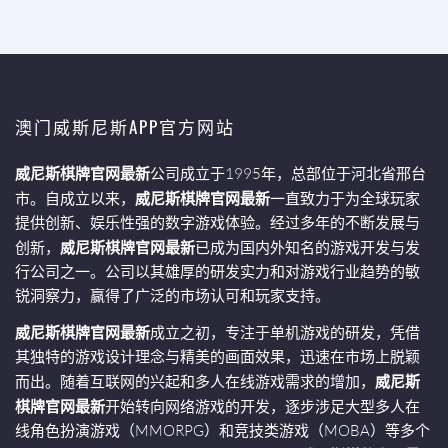
澳门威斯尼斯APP官方网站
威尼斯棋牌官网最新
公司成立于1995年，总部位于河北省邢台
市。自成立以来，
威尼斯棋牌官网最新
一直致力于为全球玩家
提供创新、娱乐性强的数字游戏体验。经过多年的不断发展与
创新，
威尼斯棋牌官网最新
已成为国内外知名的游戏开发与发
行公司之一。公司以其雄厚的研发实力和对游戏行业趋势的敏
锐洞察力，赢得了广泛的市场认可和玩家支持。
威尼斯棋牌官网最新
成立之初，专注于单机游戏的研发，凭借
其独特的游戏设计理念与精美的画面效果，迅速在市场上脱颖
而出。随着互联网的兴起和多人在线游戏需求的增加，
威尼斯
棋牌官网最新
开始转向网络游戏的开发，逐步涉足大型多人在
线角色扮演游戏（MMORPG）和竞技类游戏（MOBA）等多个