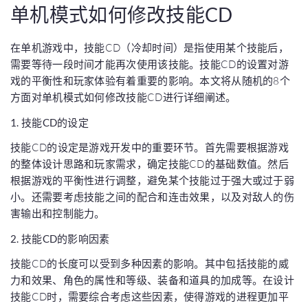
单机模式如何修改技能CD
在单机游戏中，技能CD（冷却时间）是指使用某个技能后，
需要等待一段时间才能再次使用该技能。技能CD的设置对游
戏的平衡性和玩家体验有着重要的影响。本文将从随机的8个
方面对单机模式如何修改技能CD进行详细阐述。
1. 技能CD的设定
技能CD的设定是游戏开发中的重要环节。首先需要根据游戏
的整体设计思路和玩家需求，确定技能CD的基础数值。然后
根据游戏的平衡性进行调整，避免某个技能过于强大或过于弱
小。还需要考虑技能之间的配合和连击效果，以及对敌人的伤
害输出和控制能力。
2. 技能CD的影响因素
技能CD的长度可以受到多种因素的影响。其中包括技能的威
力和效果、角色的属性和等级、装备和道具的加成等。在设计
技能CD时，需要综合考虑这些因素，使得游戏的进程更加平