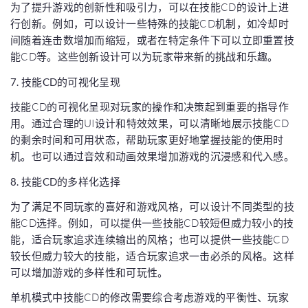
为了提升游戏的创新性和吸引力，可以在技能CD的设计上进
行创新。例如，可以设计一些特殊的技能CD机制，如冷却时
间随着连击数增加而缩短，或者在特定条件下可以立即重置技
能CD等。这些创新设计可以为玩家带来新的挑战和乐趣。
7. 技能CD的可视化呈现
技能CD的可视化呈现对玩家的操作和决策起到重要的指导作
用。通过合理的UI设计和特效效果，可以清晰地展示技能CD
的剩余时间和可用状态，帮助玩家更好地掌握技能的使用时
机。也可以通过音效和动画效果增加游戏的沉浸感和代入感。
8. 技能CD的多样化选择
为了满足不同玩家的喜好和游戏风格，可以设计不同类型的技
能CD选择。例如，可以提供一些技能CD较短但威力较小的技
能，适合玩家追求连续输出的风格；也可以提供一些技能CD
较长但威力较大的技能，适合玩家追求一击必杀的风格。这样
可以增加游戏的多样性和可玩性。
单机模式中技能CD的修改需要综合考虑游戏的平衡性、玩家